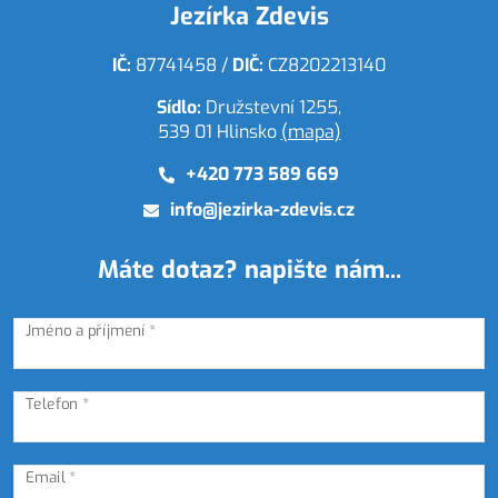
Jezírka Zdevis
IČ:
87741458 /
DIČ:
CZ8202213140
Sídlo:
Družstevní 1255,
539 01 Hlinsko
(mapa)
+420 773 589 669
info@jezirka-zdevis.cz
Máte dotaz? napište nám...
Jméno a příjmení *
Telefon *
Email *