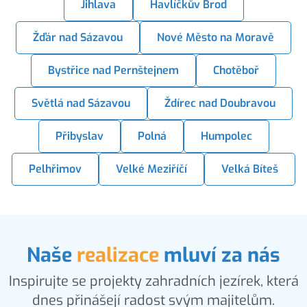
Jihlava
Havlíčkův Brod
Žďár nad Sázavou
Nové Město na Moravě
Bystřice nad Pernštejnem
Chotěboř
Světlá nad Sázavou
Ždírec nad Doubravou
Přibyslav
Polná
Humpolec
Pelhřimov
Velké Meziříčí
Velká Bíteš
Naše
realizace
mluví za nás
Inspirujte se projekty zahradních jezírek, která
dnes přinášejí radost svým majitelům.