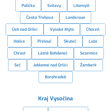
Polička
Svitavy
Litomyšl
Česká Třebová
Lanškroun
Ústí nad Orlicí
Vysoké Mýto
Choceň
Holice
Přelouč
Skuteč
Luže
Chrast
Lázně Bohdaneč
Sezemice
Seč
Jablonné nad Orlicí
Žamberk
Borohrádek
Kraj Vysočina