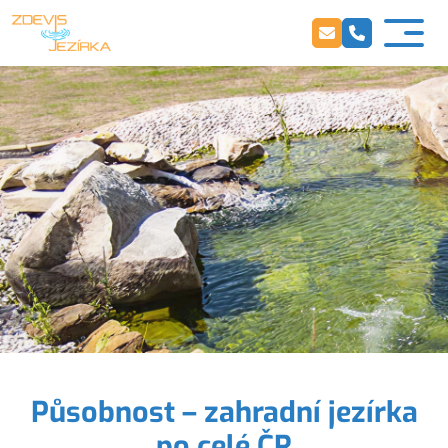
Působnost – zahradní jezírka
po celé ČR